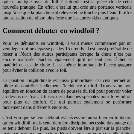
qui se pratique avec du foil. Ce dernier est la pièce clé de cette
nouvelle pratique. En effet, c’est lui qui crée une portance verticale
jusqu’à ce que la planche soit relevée et ne touche plus l’eau. Il offre
une sensation de glisse plus forte que les autres skis nautiques.
Comment débuter en windfoil ?
Pour les débutants en windfoil, il vaut mieux commencer par un
vent léger qui ne dépasse pas les 15 nœuds. Il est aussi préférable de
rester à l’écart des autres participants lorsque la chute n’est pas
encore maîtrisée. Sachez également qu’il ne faut pas lâcher le
matériel en cas de chute. Il est même important de l’accompagner
pour éviter la collision avec le foil.
La position longitudinale est aussi primordiale, car cela permet au
pilote de contrôler facilement l’incidence du foil. Trouvez un bon
équilibre en fonction du centre de poussée du foil pour pouvoir voler
au-dessus de l’eau. Utilisez des planches spéciales pour le windfoil
pour plus de confort. Ce qui permet également se performer
facilement dans différents endroits.
C’est vrai que se tenir debout est nécessaire aussi bien en funboard
qu’en windfoil, mais cette dernière discipline nécessite davantage de
se tenir debout. De plus, les pieds doivent être à plat sur la planche,
mais par arrière dans le strap. Bon à savoir, on vous conseille d’être